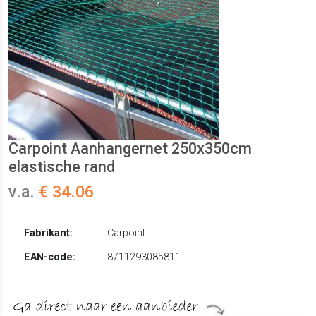
Carpoint Aanhangernet 250x350cm
elastische rand
v.a.
€ 34.06
Fabrikant:
Carpoint
EAN-code:
8711293085811