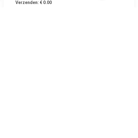
Verzenden: € 0.00
6.99 EUR
€ 9.44
Verzenden: € 6.99
Voorradig.
€ 10.99
Verzenden: € 5.50