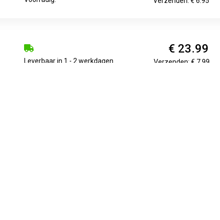
Verzenden: € 6.95
€ 23.99
Leverbaar in 1 - 2 werkdagen
Verzenden: € 7.99
nspiegels, zonder deze te bedekken....