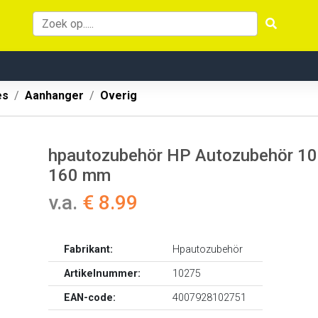
es
Aanhanger
Overig
hpautozubehör HP Autozubehör 10
160 mm
v.a.
€ 8.99
Fabrikant:
Hpautozubehör
Artikelnummer:
10275
EAN-code:
4007928102751