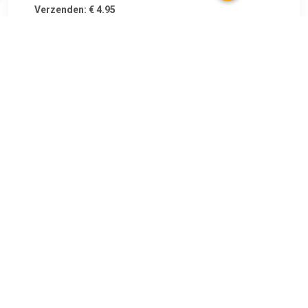
Verzenden: € 4.95
Levertijd 1 - 2 werkdagen
€ 4.47
Verzenden: € 6.99
Voorradig.
€ 4.47
Verzenden: € 0.00