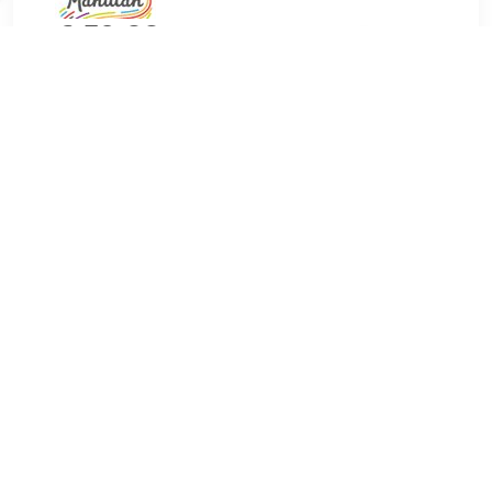
€ 50.22
Verzenden: € 9.95
Voorradig.
Bijzondere kenmerkenSpanriem van 2,5 m x 25 mm; set van
2; grijs van Masterlock.Verstevigde gesp voor een
spancapaciteit van 150 kgZamac gesp met meerdere tanden
voor gemakkelijk en veilig gebruikOPTIMAAL GESCHIKT
VOOR:KamperenVerhuizenSpecificatiesØ diameter: 25
mmLengte: 2500 mmBelastbaarheid: 250 kgVerpakking: Set
van 2
TERUG