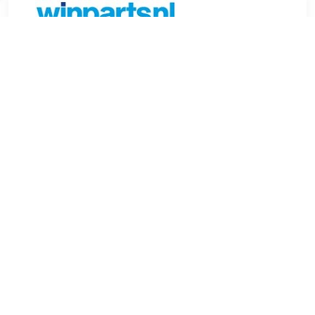
€ 44.99
Verzenden: € 0.00
6.99 EUR
€ 44.99
Verzenden: € 6.99
Voorradig.
Hoogwaardige LED combinatieverlichting met 6 functies
voor rechter achterzijde van een aanhangwagen. Met