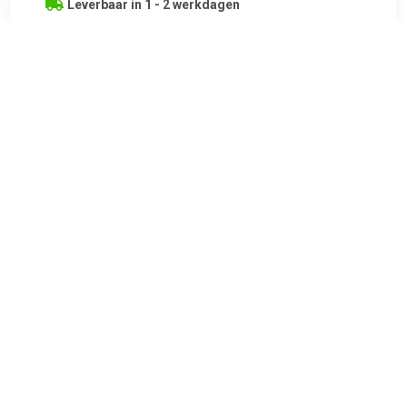
Leverbaar in 1 - 2 werkdagen
€ 39.99
Verzenden: € 5.95
Leverbaar in 4 - 7 werkdagen
€ 40.99
Verzenden: € 6.99
10 days