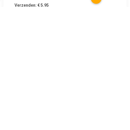
Verzenden: € 5.95
Voorradig.
€ 79.99
Verzenden: € 5.95
Leverbaar in 4 - 7 werkdagen
€ 83.99
Verzenden: € 0.00
Leverbaar in 1 - 2 werkdagen