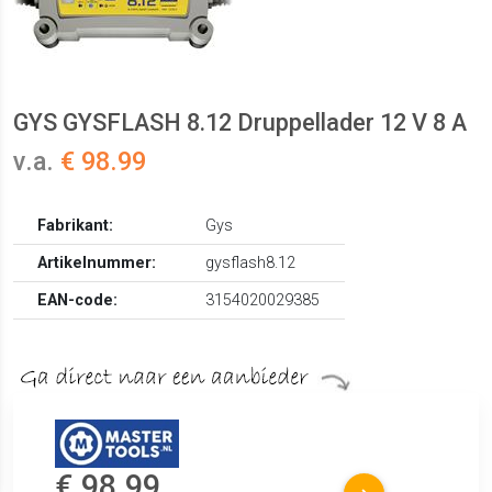
GYS GYSFLASH 8.12 Druppellader 12 V 8 A
v.a.
€ 98.99
Fabrikant:
Gys
Artikelnummer:
gysflash8.12
EAN-code:
3154020029385
€ 98.99