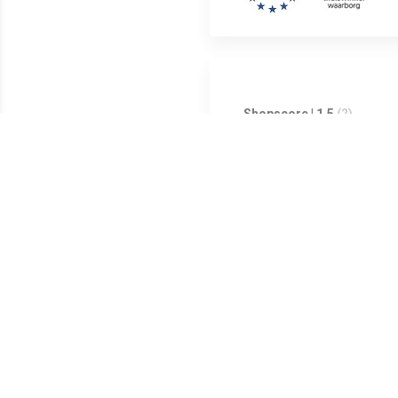
Shopscore | 1.5
(2)
De STARTIUM 680E is een autom
een hoog startvermogen dat au
Meest populaire producten