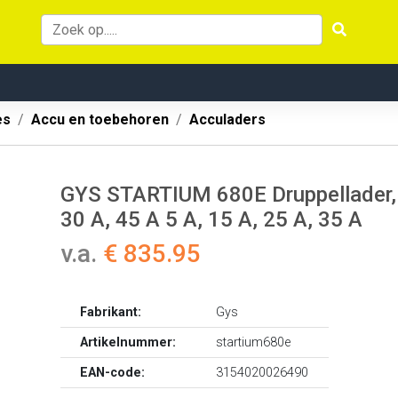
es
Accu en toebehoren
Acculaders
GYS STARTIUM 680E Druppellader, S
30 A, 45 A 5 A, 15 A, 25 A, 35 A
v.a.
€ 835.95
Fabrikant:
Gys
Artikelnummer:
startium680e
EAN-code:
3154020026490