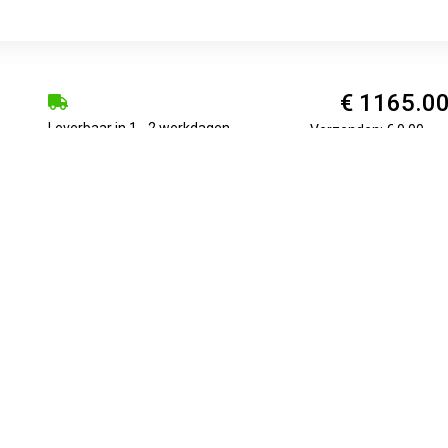
€ 1165.0
Leverbaar in 1 - 2 werkdagen
Verzenden: € 0.00
atische en compacte starthulp en oplader met laadkarakteristi
tomatisch ...