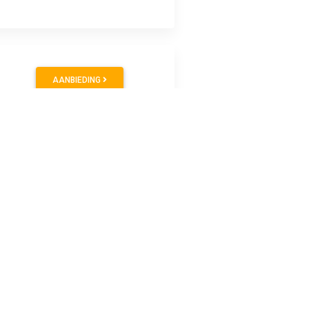
0
AANBIEDING
ek IWUoU voor alle loodaccu's op 12/24 V. Het apparaat heeft