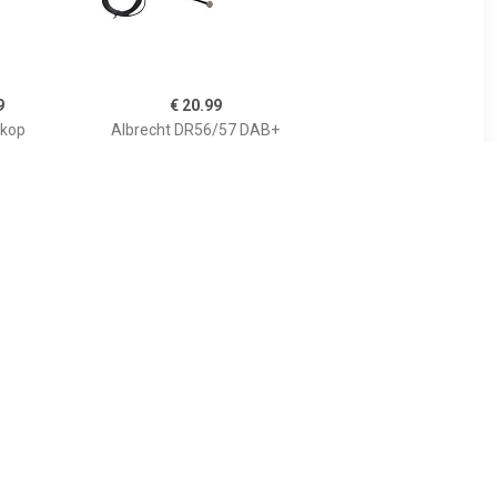
9
€ 20.99
kop
Albrecht DR56/57 DAB+
Scheiben-Folienantenne
DAB-kleefantenne
99
€ 22.99
e 'Gum' -
DAB binnenraam plak
gte 6cm
antenne 0877350001
17