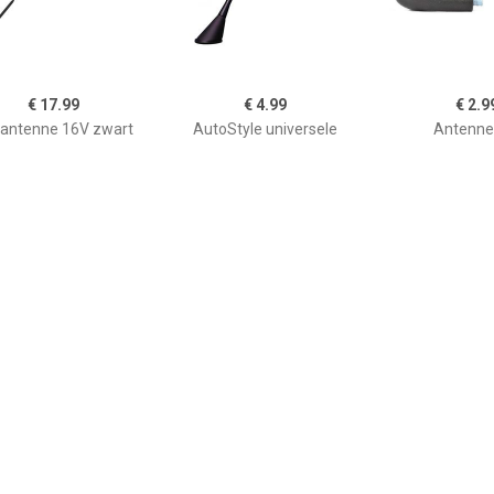
€ 17.99
€ 4.99
€ 2.9
antenne 16V zwart
AutoStyle universele
Antenne
ssief 0840203501
antenne Shortstick 16V
zwart 16,5 cm
€ 7.99
€ 2.99
€ 13.
-5087922 Reserve
Antenne Stop
Rubber Antenn
radio-staafantenne
Zwart - Len
SRASR