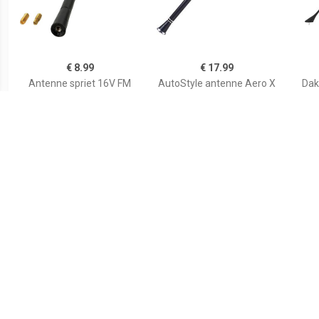
€ 8.99
€ 17.99
Antenne spriet 16V FM
AutoStyle antenne Aero X
Dak
17.5cm M6-M6 / M6-M5
15 cm zwart
pa
(FZ0176)
€ 15.99
€ 9.95
Inzink antenne chroom 0 -
Vervanging mast voor 16V
RF
30° 0815200001
antenne ANT680
auto