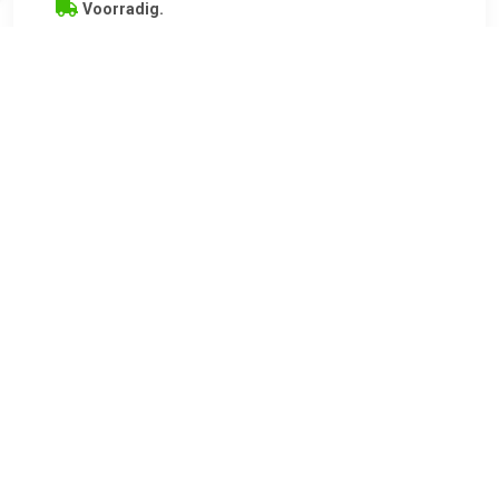
Voorradig.
€ 121.99
Verzenden: € 6.95
2
€ 121.99
Verzenden: € 6.95
Voorradig.