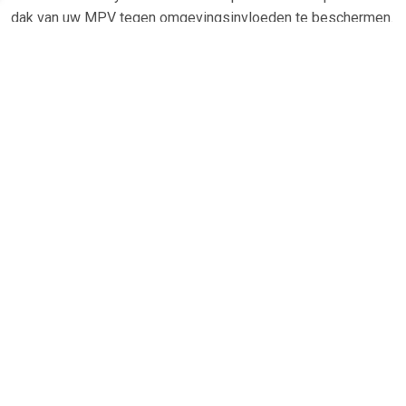
dak van uw MPV tegen omgevingsinvloeden te beschermen.
De hoes beschermt het dak tegen extreme
weersomstandigheden, zoals uv-straling, regen, sneeuw en
vorst Let op: deze hoes is niet geschikt om het gehele jaar
op uw voertuig te houden.
TERUG
Algemeen
Koopadvies, FAQ over?
Privacy Policy
Cookies
Disclaimer