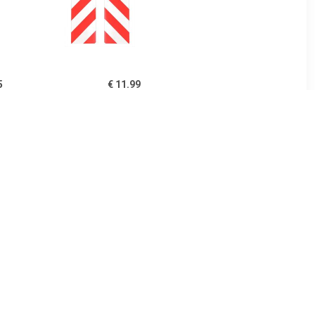
5
€ 11.99
anden
Autodeur Stootlijst voor in
s grijs
de Garage - 40 x 16 x 2 cm.
- 2 stuks
99
€ 16.99
es maat L
Carpoint Dakhoes
0 cm blauw
Polyester Stationcar M