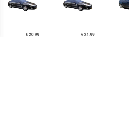
€ 20.99
€ 21.99
Carpoint Dakhoes
Carpoint Dakhoes
C
Polyester M
Polyester L
Pol
248x160x33cm
€ 9.49
€ 34.99
Autodeurranden set
ProPlus Autohoes
C
transparant
bovenkant XL 390x156x60