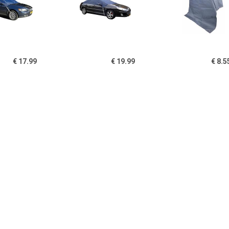
€ 17.99
€ 19.99
€ 8.5
arpoint Dakhoes
Carpoint Dakhoes
Caravan b
yester Stationcar L
Polyester S
beschermhoe
322x175x45cm
233x160x33cm
€ 21.99
€ 19.99
€ 34.
arpoint Dakhoes
Carpoint Dakhoes
ProPlus dakho
Polyester MPV-M
Polyester XL
315 x 122 x 6