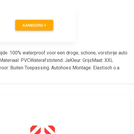
AANBIEDING
jde. 100% waterproof voor een droge, schone, vorstvrije auto
mMateriaal: PVCWaterafstotend: JaKleur: GrijsMaat: XXL
voor: Buiten Toepassing: Autohoes Montage: Elastisch o.a.