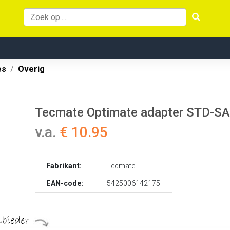
es
Overig
Tecmate Optimate adapter STD-S
v.a.
€ 10.95
Fabrikant:
Tecmate
EAN-code:
5425006142175