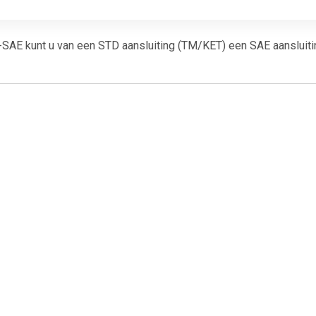
SAE kunt u van een STD aansluiting (TM/KET) een SAE aansluit
€ 6.49
€ 32.95
€ 7.9
S Startsystem BSH
Accuklemmen NOCO
HP Autozubeh