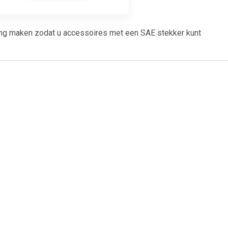
ing maken zodat u accessoires met een SAE stekker kunt
1
€ 6.99
ör 19940
Spriet M5 uit/ M6