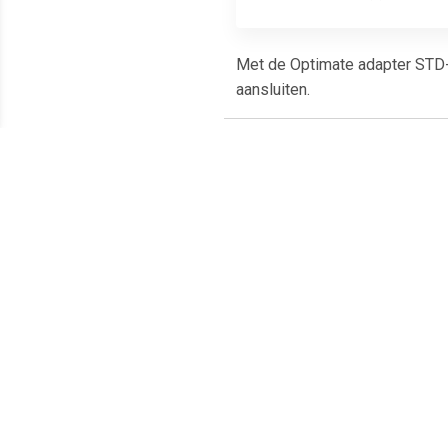
Met de Optimate adapter STD-
aansluiten.
Meest populaire producten
€ 1.99
€ 5.99
Arbre Magique Aardbei
Comfort Connect M10
BAA