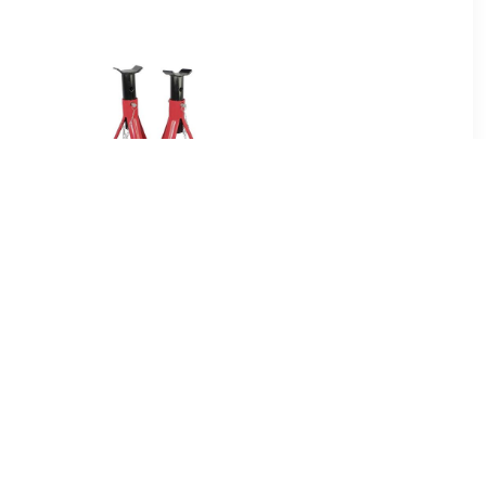
99
€ 39.99
okrik 1.5 t
Bok 2 t Werkhoogte: 270 -
5 - 415 mm
355 mm