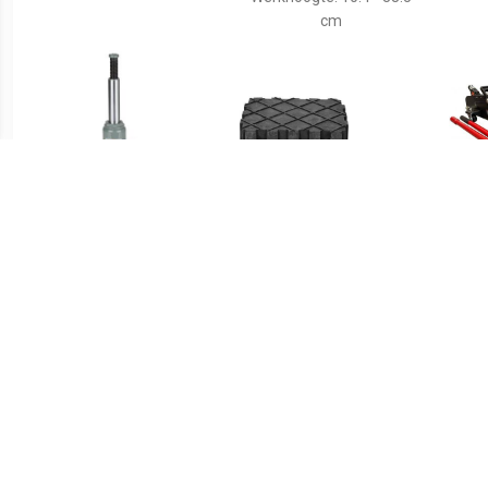
cm
€ 45.37
€ 16.99
Potkrik 6000kg
KS Tools 160.0391
Rubberen pad