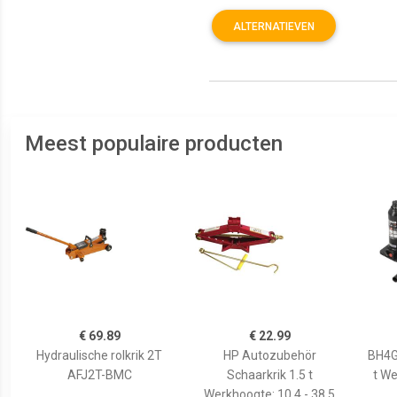
ALTERNATIEVEN
Meest populaire producten
€ 69.89
€ 22.99
Hydraulische rolkrik 2T
HP Autozubehör
BH4G2
AFJ2T-BMC
Schaarkrik 1.5 t
t We
Werkhoogte: 10.4 - 38.5