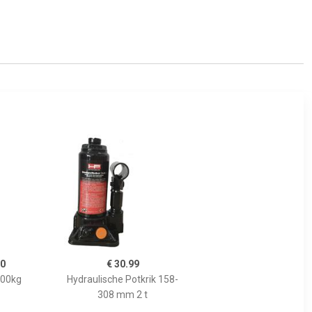
70
€ 30.99
000kg
Hydraulische Potkrik 158-
308 mm 2 t