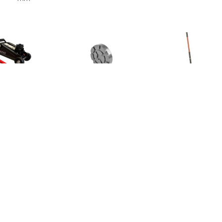
€ 51.76
€ 7.69
€ 214.
Krik 2t
Afstandsschijf
Verrijdbare aut
Werkhoogte: 8