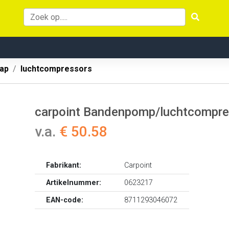
ap
luchtcompressors
carpoint Bandenpomp/luchtcompres
v.a.
€ 50.58
Fabrikant:
Carpoint
Artikelnummer:
0623217
EAN-code:
8711293046072