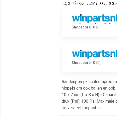
Shopscore | 0
(0)
Shopscore | 0
(0)
Bandenpomp/luchtcompressor Big
nippels om ook ballen en opbl
10 x 7 cm (L x B x H) - Capaci
druk (Psi): 100 Psi Maximale d
Universeel toepasbaar