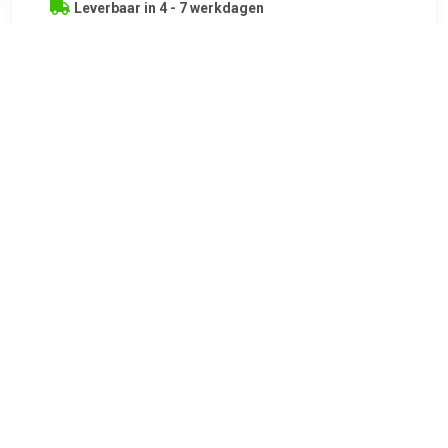
Leverbaar in 4 - 7 werkdagen
€ 51.99
Verzenden: € 7.99
Leverbaar in 1 - 2 werkdagen
Extreem krachtige, direct aangedreven motor. Manometer
met meetwaardeweergave. Met 3 extra adapters voor
fietsbanden en vrije tijdsartikelen....
TERUG