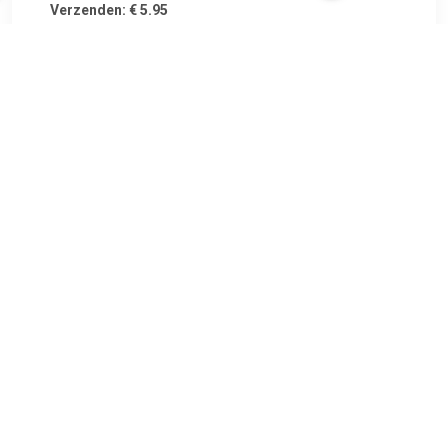
Verzenden: € 5.95
Leverbaar in 4 - 7 werkdagen
€ 24.99
Verzenden: € 7.99
Leverbaar in 1 - 2 werkdagen
Stevige uitvoering met rubberen voetjes voor een veilige
stand.
TERUG