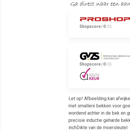
Shopscore | 0
(0)
Shopscore | 0
(0)
Let op! Afbeelding kan afwij
met smallere bekken voor goed
wordend achter in de bek en g
precisie inductie geharde be
inchDikte van de moersleutel