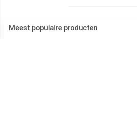
Meest populaire producten
€ 14.99
€ 15.73
Bahco 8070 80-serie
Beta 96/SC9 9-delige
Verstelbare moersleutel -
Inbussleutelset - 10mm
S
19mm - 155mm