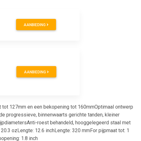
AANBIEDING
AANBIEDING
teit tot 127mm en een bekopening tot 160mmOptimaal ontwerp
e progressieve, binnenwaarts gerichte tanden, kleiner
pijpdiametersAnti-roest behandeld, hooggelegeerd staal met
0.3 ozLengte: 12.6 inchLengte: 320 mmFor pijpmaat tot: 1
pening: 1.8 inch