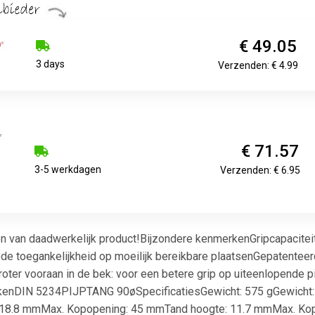
€ 49.05
3 days
Verzenden: € 4.99
€ 71.57
3-5 werkdagen
Verzenden: € 6.95
ken van daadwerkelijk product!Bijzondere kenmerkenGripcapaci
e toegankelijkheid op moeilijk bereikbare plaatsenGepatenteerd
roter vooraan in de bek: voor een betere grip op uiteenlopende 
kkenDIN 5234PIJPTANG 90øSpecificatiesGewicht: 575 gGewicht: 2
: 18.8 mmMax. Kopopening: 45 mmTand hoogte: 11.7 mmMax. Kopo