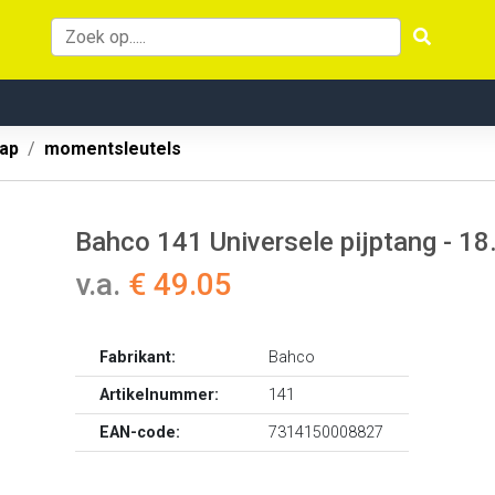
ap
momentsleutels
Bahco 141 Universele pijptang - 
v.a.
€ 49.05
Fabrikant:
Bahco
Artikelnummer:
141
EAN-code:
7314150008827