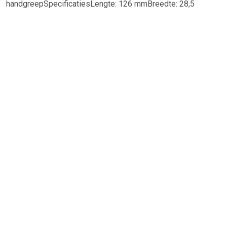
handgreepSpecificatiesLengte: 126 mmBreedte: 28,5
mmDiameter: 28 mmAansluiting: 1/4"
TERUG
Algemeen
Koopadvies, FAQ over?
Privacy Policy
Cookies
Disclaimer
Zakelijk
Webwinkel aansluiten