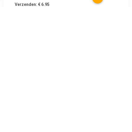
Verzenden: € 6.95
2
€ 94.99
Verzenden: € 6.95
Voorradig.
€ 107.99
Verzenden: € 0.00
Voorradig.