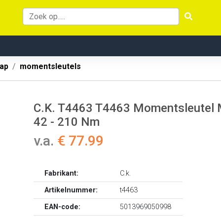
ap
momentsleutels
C.K. T4463 T4463 Momentsleutel M
42 - 210 Nm
v.a.
€ 77.99
Fabrikant:
C.k.
Artikelnummer:
t4463
EAN-code:
5013969050998