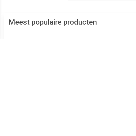
Meest populaire producten
€ 14.99
€ 15.73
Bahco 8070 80-serie
Beta 96/SC9 9-delige
Verstelbare moersleutel -
Inbussleutelset - 10mm
S
19mm - 155mm