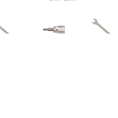
€ 14.99
€ 10.95
€ 20.
Cyclus Ring en
Cyclus rateldop torx tx10
Cyclus Ri
teeksleutel 16mm
3/8
Steeksleut