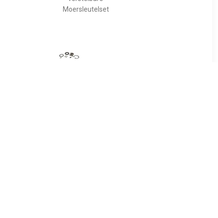
Moersleutelset
99
€ 12.99
ng en
Hazet 9021-02/11 9021-
el 10mm
02/11 Ratelbinnenwerk 1
stuk(s)