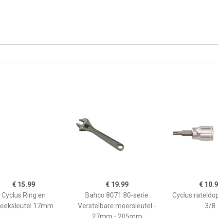
€ 15.99
€ 19.99
€ 10.
Cyclus Ring en
Bahco 8071 80-serie
Cyclus rateldop
teeksleutel 17mm
Verstelbare moersleutel -
3/8
27mm - 205mm