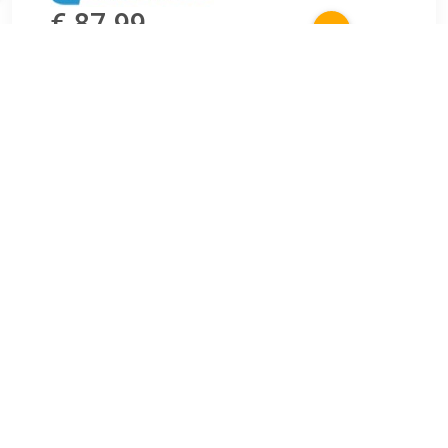
€ 87.99
Verzenden: € 5.95
Leverbaar in 4 - 7 werkdagen
€ 93.99
Verzenden: € 0.00
Leverbaar in 1 - 2 werkdagen
Bijzondere kenmerken-steek met innovatief ratelmechaniek-
FlankTraction-Profiel-uitvoering volgens DIN 3113 / ISO
3318-bekhoek 15 Graden gebogen-recht model-fijne
vertanding ( 72 tanden )-zijdeglans verchroomd-chroom