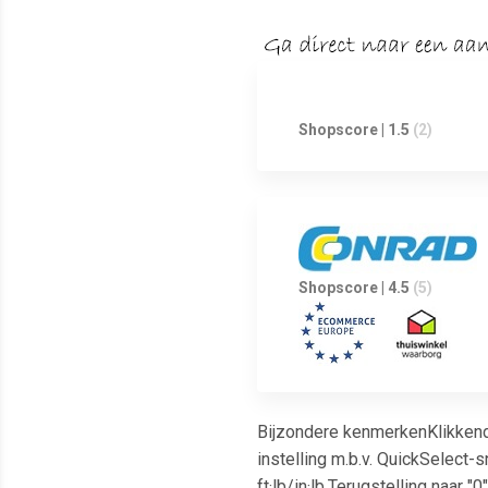
Shopscore | 1.5
(2)
Shopscore | 4.5
(5)
Bijzondere kenmerkenKlikkend
instelling m.b.v. QuickSelect-
ft·lb/in·lb.Terugstelling naar 