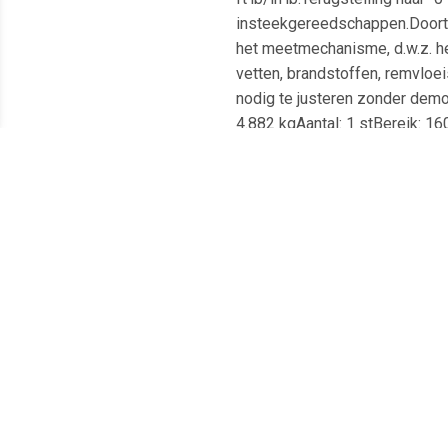
insteekgereedschappen.Doortrek
het meetmechanisme, d.w.z. h
vetten, brandstoffen, remvloeis
nodig te justeren zonder de
4.882 kgAantal: 1 stBereik: 
Meest populaire producten
€ 14.99
€ 15.73