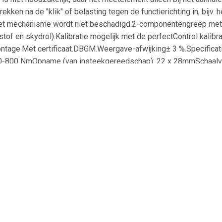
ken na de ''klik" of belasting tegen de functierichting in, bijv.
et mechanisme wordt niet beschadigd.2-componentengreep met ha
tof en skydrol).Kalibratie mogelijk met de perfectControl kalibrat
montage.Met certificaat.DBGM.Weergave-afwijking± 3 %.Specifi
160-800 NmOpname (van insteekgereedschap): 22 x 28mmSchaalve
€ 15.99
€ 19.99
€ 10.