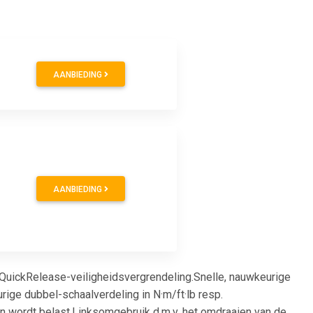
AANBIEDING
AANBIEDING
QuickRelease-veiligheidsvergrendeling.Snelle, nauwkeurige
rige dubbel-schaalverdeling in N·m/ft·lb resp.
halen wordt belast.Linksomgebruik d.m.v. het omdraaien van de