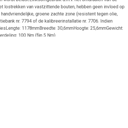
 het lostrekken van vastzittende bouten, hebben geen invloed op
ndvriendelijke, groene zachte zone (resistent tegen olie,
iebank nr. 7794 of de kalibreerinstallatie nr. 7706. Indien
catiesLengte: 1178mmBreedte: 30,6mmHoogte: 25,6mmGewicht:
rdeling: 100 Nm (fijn 5 Nm)
95
€ 22.99