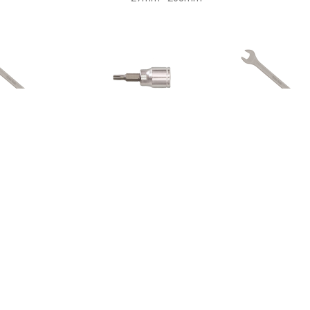
€ 14.99
€ 10.95
€ 20.
Cyclus Ring en
Cyclus rateldop torx tx10
Cyclus Ri
teeksleutel 16mm
3/8
Steeksleut