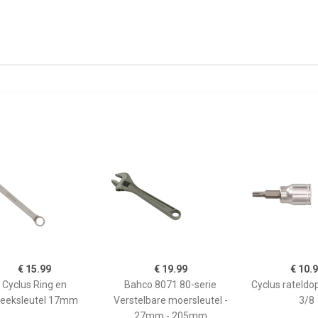
€ 15.99
€ 19.99
€ 10.
Cyclus Ring en
Bahco 8071 80-serie
Cyclus rateldop
teeksleutel 17mm
Verstelbare moersleutel -
3/8
27mm - 205mm