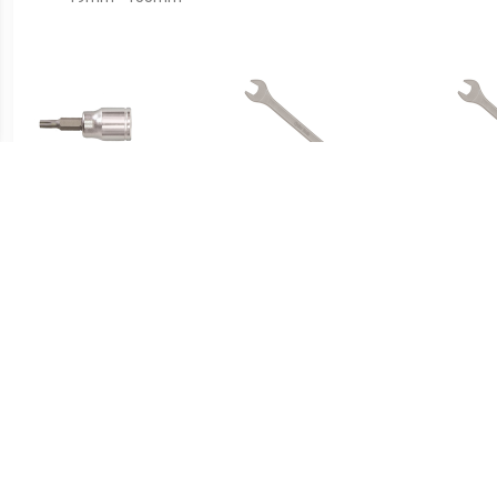
€ 10.95
€ 11.99
Cyclus rateldop torx tx15
Cyclus Ring en
3/8
Steeksleutel 8mm
S