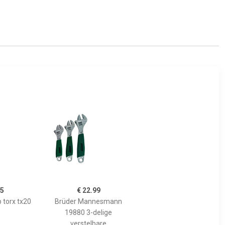
95
€ 22.99
 torx tx20
Brüder Mannesmann
19880 3-delige
verstelbare