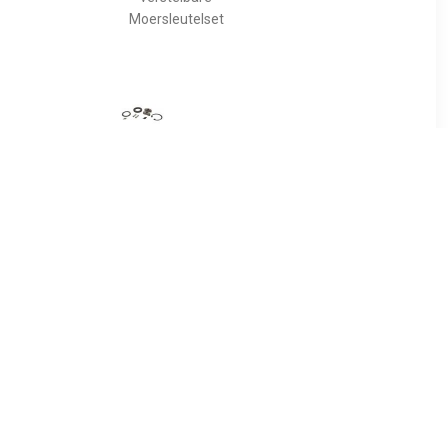
Moersleutelset
99
€ 12.99
ng en
Hazet 9021-02/11 9021-
el 10mm
02/11 Ratelbinnenwerk 1
stuk(s)