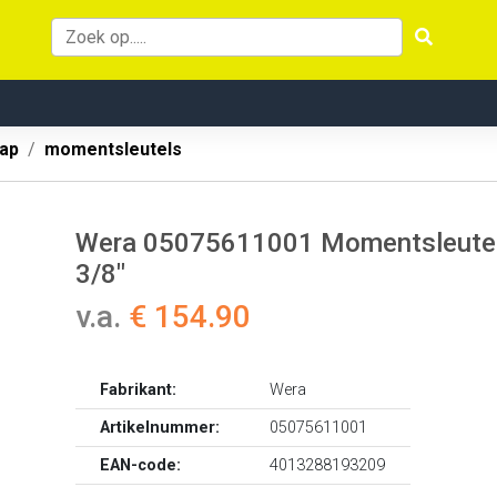
ap
momentsleutels
Wera 05075611001 Momentsleutel 
3/8"
v.a.
€ 154.90
Fabrikant:
Wera
Artikelnummer:
05075611001
EAN-code:
4013288193209