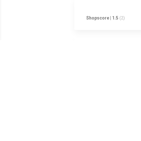
Shopscore | 1.5
(2)
Shopscore | 0
(0)
Shopscore | 0
(0)