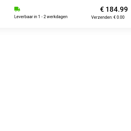
€ 184.99
Leverbaar in 1 - 2 werkdagen
Verzenden: € 0.00
€ 187.14
1
Verzenden: € 0.00
€ 210.18
3-5 werkdagen
Verzenden: € 0.00