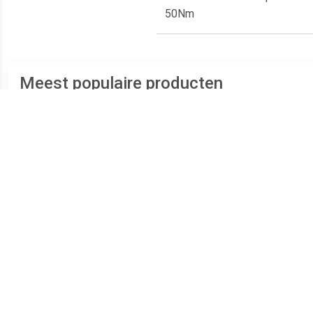
50Nm
Meest populaire producten
€ 14.99
€ 15.73
Bahco 8070 80-serie
Beta 96/SC9 9-delige
Verstelbare moersleutel -
Inbussleutelset - 10mm
S
19mm - 155mm