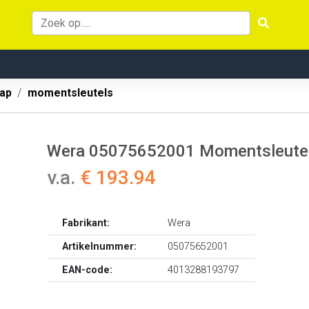
ap
momentsleutels
Wera 05075652001 Momentsleutel
v.a.
€ 193.94
Fabrikant:
Wera
Artikelnummer:
05075652001
EAN-code:
4013288193797