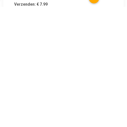
Verzenden: € 7.99
Leverbaar in 1 - 2 werkdagen
€ 31.99
Verzenden: € 5.95
Leverbaar in 4 - 7 werkdagen
€ 69.95
Verzenden: € 0.00