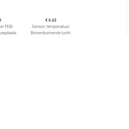
9
€ 6.63
er FEBI
Sensor, temperatuur
ouwplaats:
Binnenkomende lucht
en rechts,
37185
, Lancia
97
€ 10.10
 Sensor,
Sensor, temperatuur