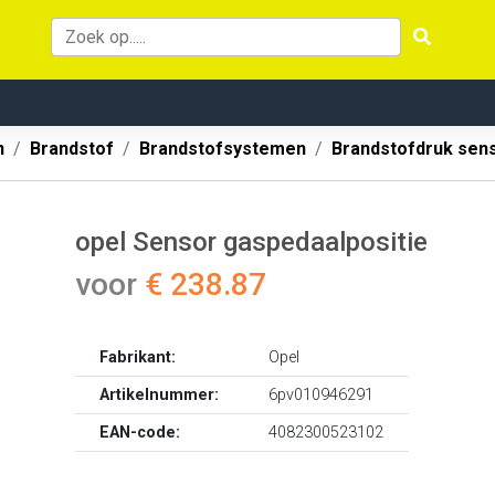
n
Brandstof
Brandstofsystemen
Brandstofdruk sen
opel Sensor gaspedaalpositie
voor
€ 238.87
Fabrikant:
Opel
Artikelnummer:
6pv010946291
EAN-code:
4082300523102