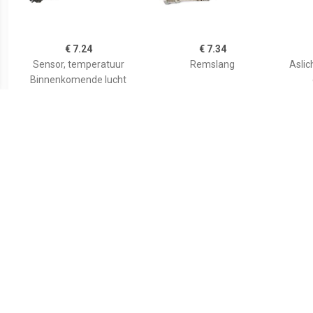
€ 7.24
€ 7.34
Sensor, temperatuur
Remslang
Asli
Binnenkomende lucht
37174
autom
Oph
Inbou
€ 15.60
€ 9.15
Klopsensor BOSCH, u.a.
Sensor, temperatuur
Se