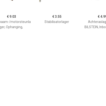
€ 9.03
€ 3.55
€ 4.9
chaam-/motorsteunla
Stabilisatorlager
Achteraslag
ger, Ophanging,
BILSTEIN, Inb
atische transmissie,
Achteras links 
anging, versnelling
u.a. für Fiat
FEBI BILSTEIN,
wplaats: Achter, u.a.
für Renault
€ 8.43
€ 8.34
€ 23.
nsor, temperatuur
Klopsensor BOSCH, u.a.
MAP sensor,