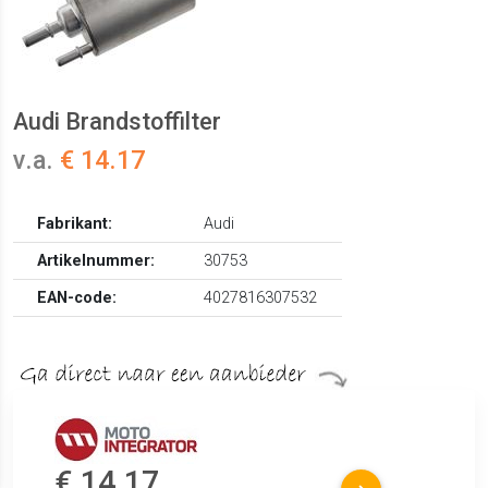
Audi Brandstoffilter
v.a.
€ 14.17
Fabrikant:
Audi
Artikelnummer:
30753
EAN-code:
4027816307532
€ 14.17