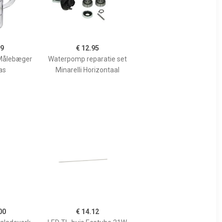
99
€ 12.95
Målebæger
Waterpomp reparatie set
as
Minarelli Horizontaal
00
€ 14.12