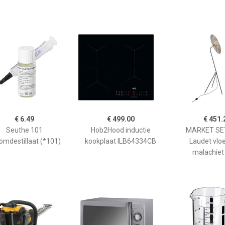
€ 6.49
€ 499.00
€ 451.
Seuthe 101
Hob2Hood inductie
MARKET SET
omdestillaat (*101)
kookplaat ILB64334CB
Laudet vlo
malachiet