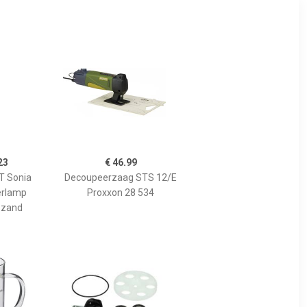
23
€ 46.99
 Sonia
Decoupeerzaag STS 12/E
erlamp
Proxxon 28 534
 zand