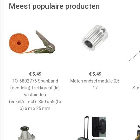
Meest populaire producten
€ 5.49
€ 5.49
TO-6802776 Spanband
Motorrondsel module 0,5
(eendelig) Trekkracht (lc)
17
Sto
vastbinden
(enkel/direct)=350 daN (l x
b) 6 m x 25 mm