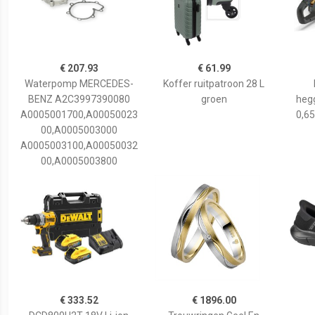
€ 207.93
€ 61.99
Waterpomp MERCEDES-
Koffer ruitpatroon 28 L
BENZ A2C3997390080
groen
hegg
A0005001700,A00050023
0,65
00,A0005003000
A0005003100,A00050032
00,A0005003800
€ 333.52
€ 1896.00