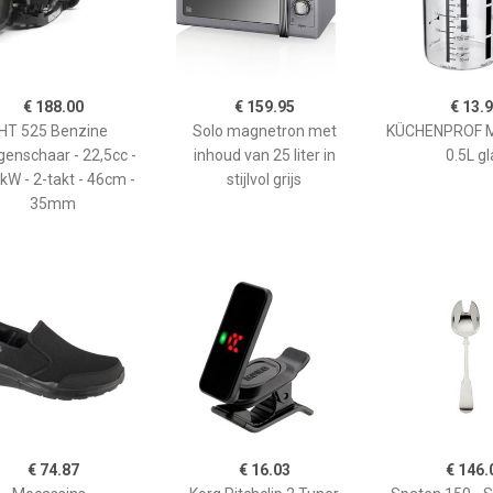
€ 188.00
€ 159.95
€ 13.
HT 525 Benzine
Solo magnetron met
KÜCHENPROF 
enschaar - 22,5cc -
inhoud van 25 liter in
0.5L gl
kW - 2-takt - 46cm -
stijlvol grijs
35mm
€ 74.87
€ 16.03
€ 146.