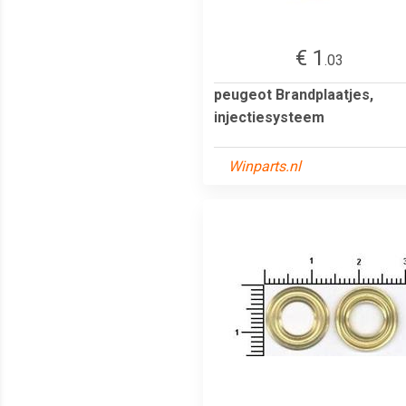
€ 1
.03
peugeot Brandplaatjes,
injectiesysteem
Winparts.nl