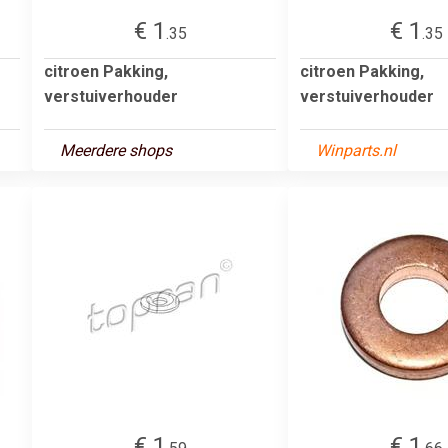
€ 1
€ 1
.35
.35
citroen Pakking,
citroen Pakking,
verstuiverhouder
verstuiverhouder
Meerdere shops
Winparts.nl
€ 1
€ 1