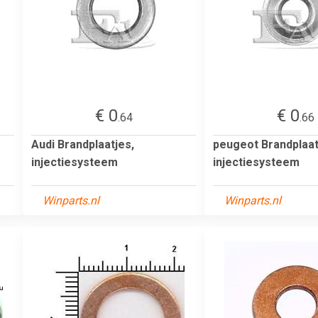
€ 0
€ 0
.64
.66
Audi Brandplaatjes,
peugeot Brandplaat
injectiesysteem
injectiesysteem
Winparts.nl
Winparts.nl