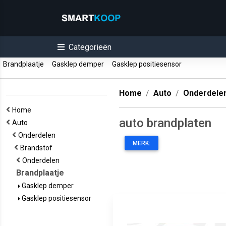
Categorieën
Brandplaatje
Gasklep demper
Gasklep positiesensor
Home
Auto
Onderdele
Home
auto brandplaten
Auto
Onderdelen
MERK:
Brandstof
Onderdelen
Brandplaatje
Gasklep demper
Gasklep positiesensor