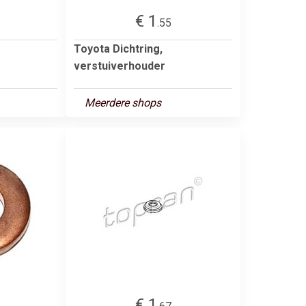
€ 1
.55
Toyota Dichtring,
verstuiverhouder
Meerdere shops
€ 1