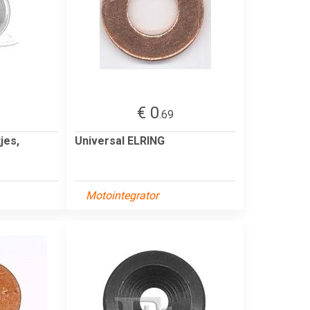
€ 0
.69
jes,
Universal ELRING
Motointegrator