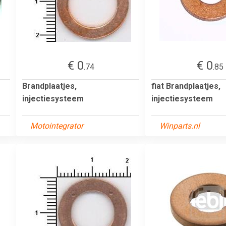
€ 0
€ 0
.74
.85
Brandplaatjes,
fiat Brandplaatjes,
injectiesysteem
injectiesysteem
Motointegrator
Winparts.nl