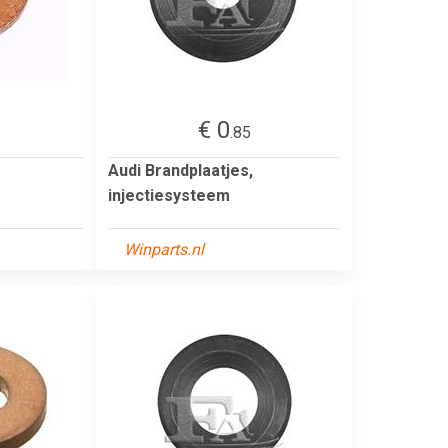
€ 0
.85
Audi Brandplaatjes,
injectiesysteem
Winparts.nl