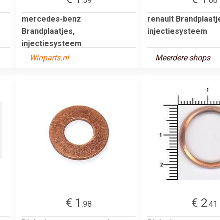
.59
.66
mercedes-benz
renault Brandplaatj
Brandplaatjes,
injectiesysteem
injectiesysteem
Winparts.nl
Meerdere shops
€ 1
€ 2
.98
.41