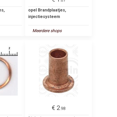
.67
es,
opel Brandplaatjes,
injectiesysteem
Meerdere shops
€ 2
.98