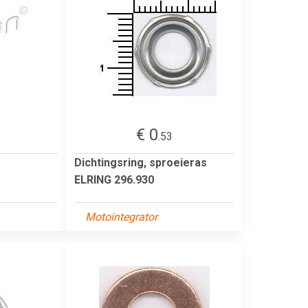
€ 0
.53
Dichtingsring, sproeieras
ELRING 296.930
Motointegrator