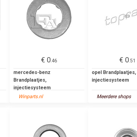
€ 0
€ 0
.46
.51
mercedes-benz
opel Brandplaatjes,
Brandplaatjes,
injectiesysteem
injectiesysteem
Winparts.nl
Meerdere shops