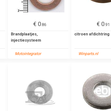
€ 0
€ 0
.86
.91
Brandplaatjes,
citroen afdichtring
injectiesysteem
Motointegrator
Winparts.nl