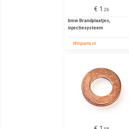
€ 1
.26
bmw Brandplaatjes,
injectiesysteem
Winparts.nl
€ 1