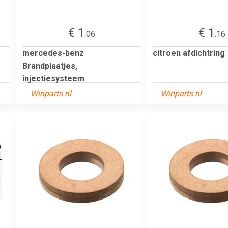
€ 1
€ 1
.06
.16
mercedes-benz
citroen afdichtring
Brandplaatjes,
injectiesysteem
Winparts.nl
Winparts.nl