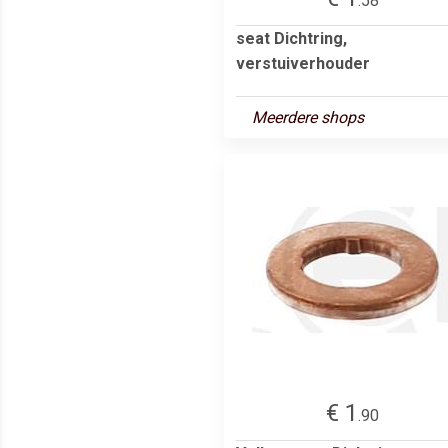
.58
seat Dichtring,
verstuiverhouder
Meerdere shops
€ 1
.90