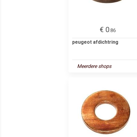
€ 0
.86
peugeot afdichtring
Meerdere shops