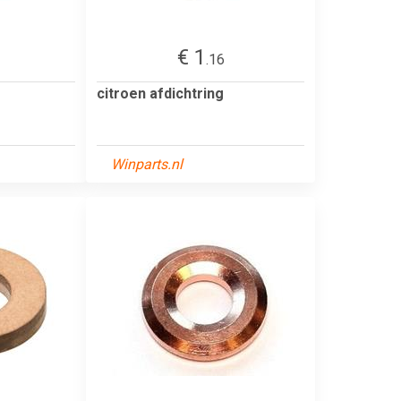
€ 1
.16
citroen afdichtring
Winparts.nl