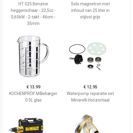
HT 525 Benzine
Solo magnetron met
heggenschaar - 22,5cc -
inhoud van 25 liter in
0,65kW - 2-takt - 46cm -
stijlvol grijs
35mm
€ 13.99
€ 12.95
KÜCHENPROF Målebæger
Waterpomp reparatie set
0.5L glas
Minarelli Horizontaal