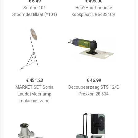
€ 6.49
€ 499.00
Seuthe 101
Hob2Hood inductie
Stoomdestillaat (*101)
kookplaat ILB64334CB
€ 451.23
€ 46.99
MARKET SET Sonia
Decoupeerzaag STS 12/E
Laudet vloerlamp
Proxxon 28 534
malachiet zand