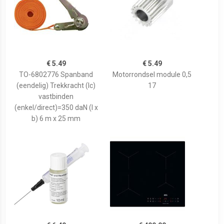
€ 5.49
€ 5.49
TO-6802776 Spanband
Motorrondsel module 0,5
(eendelig) Trekkracht (lc)
17
vastbinden
(enkel/direct)=350 daN (l x
b) 6 m x 25 mm