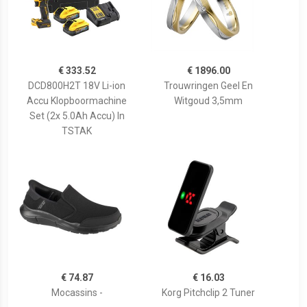
€ 333.52
€ 1896.00
DCD800H2T 18V Li-ion
Trouwringen Geel En
Accu Klopboormachine
Witgoud 3,5mm
Set (2x 5.0Ah Accu) In
TSTAK
€ 74.87
€ 16.03
Mocassins -
Korg Pitchclip 2 Tuner