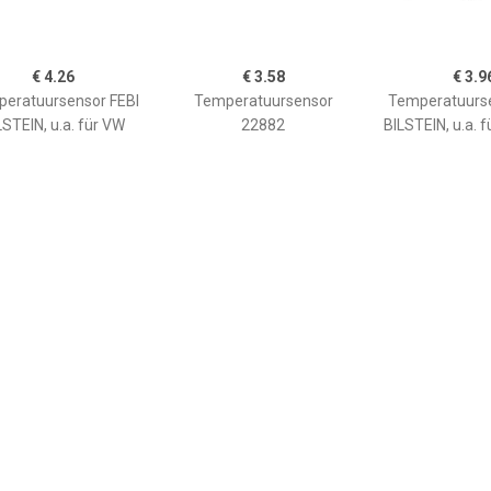
€ 4.26
€ 3.58
€ 3.9
eratuursensor FEBI
Temperatuursensor
Temperatuurse
LSTEIN, u.a. für VW
22882
BILSTEIN, u.a. f
€ 3.98
€ 6.57
€ 7.4
eratuursensor FEBI
Temperatuursensor
Temperatuu
STEIN, u.a. für Ford
HELLA, Spanning
HELLA, Sp
(Volt)12V, u.a. für Audi,
(Volt)12V, u.a. 
VW, Seat, Nissan, Ford