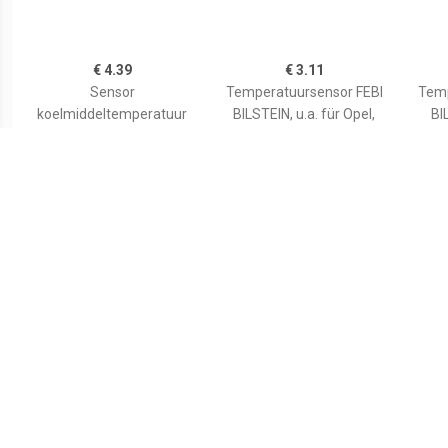
€ 4.39
€ 3.11
Sensor
Temperatuursensor FEBI
Temp
koelmiddeltemperatuur
BILSTEIN, u.a. für Opel,
BI
02916
Vauxhall, Saab, Daewoo
€ 2.42
€ 4.82
Temperatuursensor FEBI
Temperatuursensor FEBI
Temp
BILSTEIN, u.a. für VW, Audi,
BILSTEIN, u.a. für VW,
BIL
Seat
Seat, Skoda, Ford