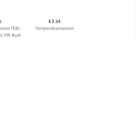
6
€ 3.34
nsor FEBI
Temperatuursensor
ür VW, Audi
1
€ 4.62
rsensor
Temperatuursensor FEBI
anning
BILSTEIN, u.a. für BMW,
für Audi, VW
Land Rover