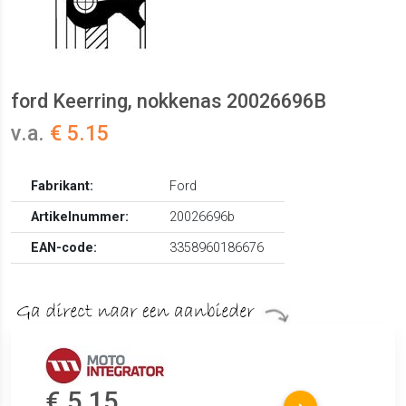
ford Keerring, nokkenas 20026696B
v.a.
€ 5.15
Fabrikant:
Ford
Artikelnummer:
20026696b
EAN-code:
3358960186676
€ 5.15