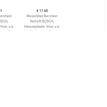
21
€ 17.60
Aerotwin
Wisserblad Aerotwin
BOSCH,
Retrofit BOSCH,
Voor, u.a.
Inbouwplaats: Voor, u.a.
yota, Fiat,
für KIA, Hyundai, Toyota,
shi, Seat,
Suzuki, Honda, Nissan, Fiat
a, Nissan,
, Ho
5
€ 19.69
rbladen
Wisserblad Aerotwin
EDES-
Retrofit BOSCH,