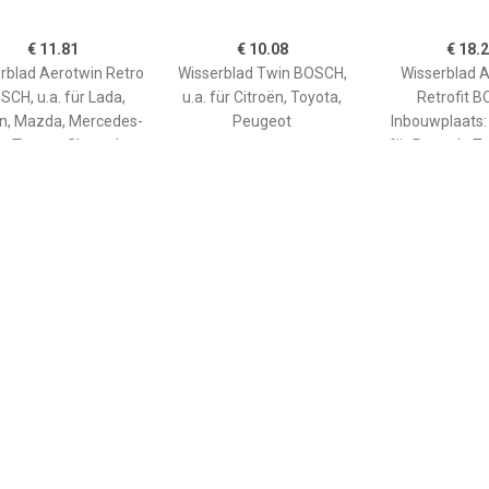
€ 11.81
€ 10.08
€ 18.
rblad Aerotwin Retro
Wisserblad Twin BOSCH,
Wisserblad 
SCH, u.a. für Lada,
u.a. für Citroën, Toyota,
Retrofit 
n, Mazda, Mercedes-
Peugeot
Inbouwplaats: 
, Toyota, Chevrolet,
für Renault, To
undai, Dodge, Ford
Subaru, Mitsubi
KIA, VW, Mazd
Daihatsu
€ 19.85
€ 18.49
€ 2.7
sserblad Aerotwin
Bosch Ruitenwissers
Ruitenwisse
Retrofit BOSCH,
AR552S
VW,MERC