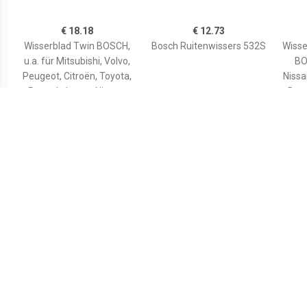
€ 18.18
€ 12.73
Wisserblad Twin BOSCH,
Bosch Ruitenwissers 532S
Wisse
u.a. für Mitsubishi, Volvo,
BO
Peugeot, Citroën, Toyota,
Nissa
Renault, Lexus, Nissan,
Benz
Opel, Vauxhall, Chevrolet,
Hy
Saab, Lancia
€ 2.90
€ 11.43
Ruitenwisserbladen
Wisserblad Twin BOSCH,
Wi
VW,AUDI,MERCEDES-
Inbouwplaats: Voor, u.a.