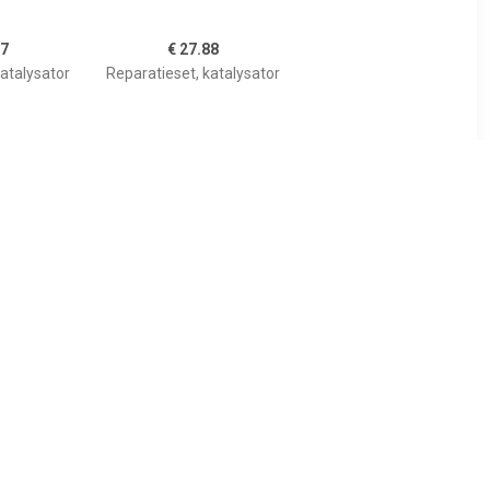
67
€ 27.88
atalysator
Reparatieset, katalysator
90
€ 31.22
atalysator
Reparatieset, katalysator