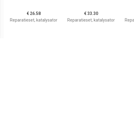
€ 26.58
€ 33.30
Reparatieset, katalysator
Reparatieset, katalysator
Repa
€ 26.32
€ 25.13
Reparatieset, katalysator
Reparatieset, katalysator
Repa