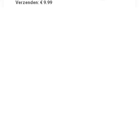
Verzenden: € 9.99
Voorradig.
€ 303.54
Verzenden: € 14.99
2-4 werkdagen
Garantie: 2 jaar Aanvullend artikel/aanvullende informatie:
Met montagemateriaal Geschikt voor : Toyota YARIS (_P9_).
TERUG