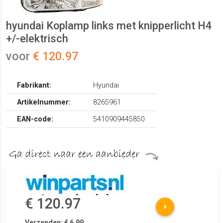
hyundai Koplamp links met knipperlicht H4
+/-elektrisch
voor
€ 120.97
Fabrikant:
Hyundai
Artikelnummer:
8265961
EAN-code:
5410909445850
€ 120.97
Verzenden: € 6.99