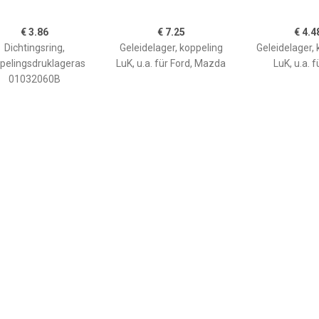
€ 3.86
€ 7.25
€ 4.4
Dichtingsring,
Geleidelager, koppeling
Geleidelager, 
pelingsdruklageras
LuK, u.a. für Ford, Mazda
LuK, u.a. 
01032060B
€ 5.59
€ 40.83
€ 9.2
lager VW,AUDI,SKODA
Koppelingsdruklager ,
Drukla
500 0249 11
koppeling
ROVER,FIAT,CI
41165,020141165A,0
CHEVROLET,OPEL,FIAT
2216
141165B Koppeling
3182 654 232
1611267780,20