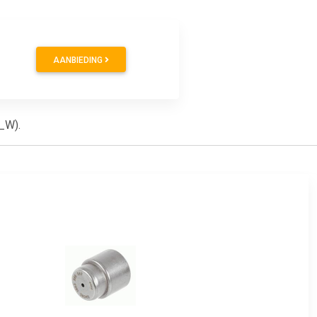
AANBIEDING
4_W).