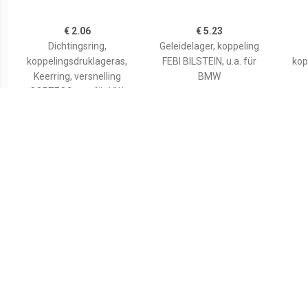
€ 2.06
€ 5.23
Dichtingsring,
Geleidelager, koppeling
koppelingsdruklageras,
FEBI BILSTEIN, u.a. für
kop
Keerring, versnelling
BMW
CORTECO, u.a. für VW,
Seat, Audi
€ 5.27
€ 7.34
Druklager VW,AUDI,SKODA
Geleidelager, koppeling
Druk
3151 802 003
BLUE PRINT, u.a. für
020141165,020141165B,0
Subaru
0201
20141165C Koppeling
20