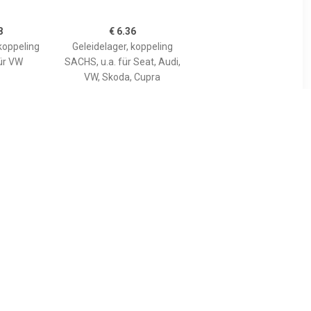
8
€ 6.36
koppeling
Geleidelager, koppeling
für VW
SACHS, u.a. für Seat, Audi,
VW, Skoda, Cupra
3
€ 7.78
ger
Druklager FEBI BILSTEIN,
TROËN VKC
u.a. für Skoda, Seat, VW,
Audi
4142,2041