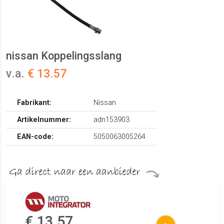
nissan Koppelingsslang
v.a.
€ 13.57
Fabrikant:
Nissan
Artikelnummer:
adn153903
EAN-code:
5050063005264
€ 13.57