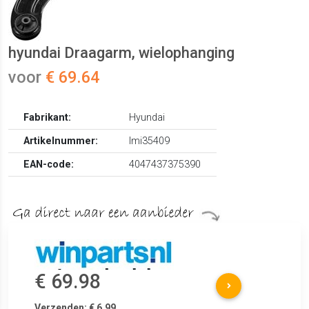
hyundai Draagarm, wielophanging
voor
€ 69.64
Fabrikant:
Hyundai
Artikelnummer:
lmi35409
EAN-code:
4047437375390
€ 69.98
Verzenden: € 6.99