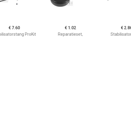
€ 7.60
€ 1.02
€ 2.8
ilisatorstang ProKit
Reparatieset,
Stabilisato
FEBI BILSTEIN,
stabilisatorkoppelstang
RENAULT,DACI
wplaats: Vooras links
00220625
6001547138,8
echts, u.a. für Skoda,
VW, Seat, Audi
€ 9.60
€ 5.82
€ 8.3
ilisatorstang ProKit
Stabilisatorstang ProKit
Stabilisatorst
FEBI BILSTEIN,
FEBI BILSTEIN,
FEBI BILS