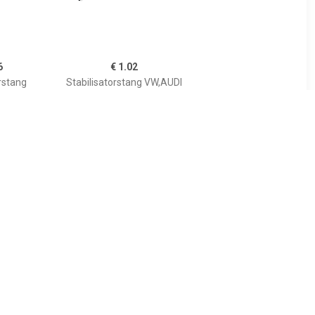
6
€ 1.02
rstang
Stabilisatorstang VW,AUDI
A 4005152
00725274
200277960
857407474,857407474
8
€ 8.21
ang ProKit
Stabilisatorstang ProKit
TEIN,
FEBI BILSTEIN,