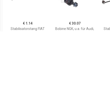
€ 1.14
€ 30.07
Stabilisatorstang FIAT
Bobine NGK, u.a. für Audi,
Stab
9001500 4448132
Porsche, VW, Lamborghini
Inbou
en r
€ 2.60
€ 0.87
Stabilisatorstang
Stabilisatorstang
Stab
RENAULT 4001505
CHRYSLER 00130360