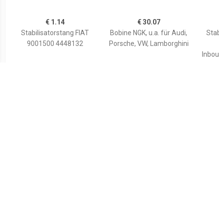
€ 1.14
€ 30.07
Stabilisatorstang FIAT
Bobine NGK, u.a. für Audi,
Stab
9001500 4448132
Porsche, VW, Lamborghini
Inbou
en r
€ 2.60
€ 0.87
Stabilisatorstang
Stabilisatorstang
Stab
RENAULT 4001505
CHRYSLER 00130360
7700799404,7700799404
05272324AB,05272324A
Inb
7703034237,7703034237
C,52001132
links 