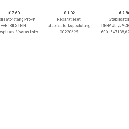
€ 7.60
€ 1.02
€ 2.8
ilisatorstang ProKit
Reparatieset,
Stabilisato
FEBI BILSTEIN,
stabilisatorkoppelstang
RENAULT,DACI
wplaats: Vooras links
00220625
6001547138,8
echts, u.a. für Skoda,
VW, Seat, Audi
€ 9.60
€ 5.82
€ 8.3
ilisatorstang ProKit
Stabilisatorstang ProKit
Stabilisatorst
FEBI BILSTEIN,
FEBI BILSTEIN,
FEBI BILS
ouwplaats: Achteras
Inbouwplaats: Vooras links
Inbouwplaats: V
en rechts, u.a. für VW,
en rechts, u.a. für Toyota,
en rechts, u.a.