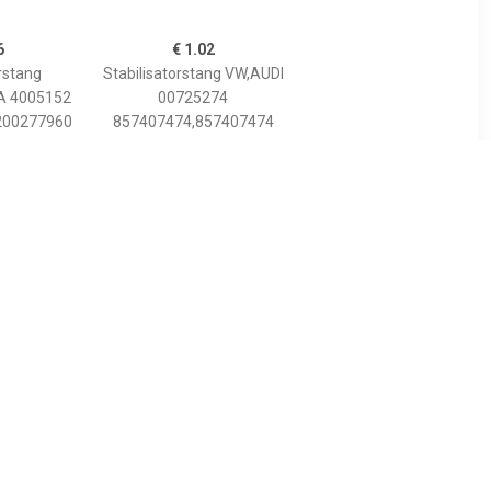
6
€ 1.02
rstang
Stabilisatorstang VW,AUDI
A 4005152
00725274
200277960
857407474,857407474
8
€ 8.21
ang ProKit
Stabilisatorstang ProKit
TEIN,
FEBI BILSTEIN,
ooras links
Inbouwplaats: Vooras links
 für Ford,
en rechts, u.a. für Opel,