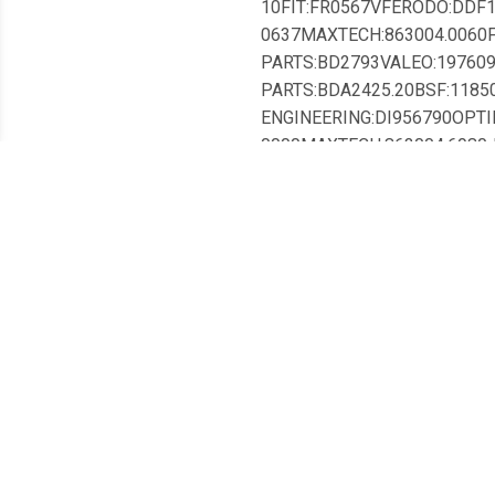
10FIT:FR0567VFERODO:DDF
0637MAXTECH:863004.0060FI
PARTS:BD2793VALEO:19760
PARTS:BDA2425.20BSF:1185
ENGINEERING:DI956790OPTI
0000MAXTECH:863004.6980J
PARTS:BR-1723FTE:BS7106M
GERMANY:24011701071-PCS
MSABE:C36023ABEMASTER-S
0923Csbs:1815315114FTE:9
0107.1MAXTECH:863004.688
MALÒ:1110645JC PREMIUM:
Braking:BDS1858EUROBRAK
BILSTEIN:30637COMLINE:AN
LINE:26DA016BREMSI:CD77
MSHELLA PAGID:8DD 355 1
1A.B.S.:09.B523.10BREMBO:
80003APEC:DSK2629NISSHI