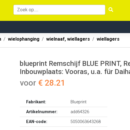
n
wielophanging
wielnaaf, wiellagers
wiellagers
blueprint Remschijf BLUE PRINT, Re
Inbouwplaats: Vooras, u.a. für Daih
voor
€ 28.21
Fabrikant:
Blueprint
Artikelnummer:
add64326
EAN-code:
5050063643268