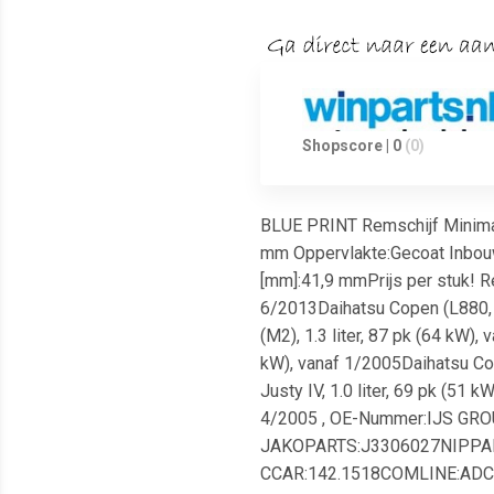
Shopscore | 0
(0)
BLUE PRINT Remschijf Minimal
mm Oppervlakte:Gecoat Inbouw
[mm]:41,9 mmPrijs per stuk! Re
6/2013Daihatsu Copen (L880, L8
(M2), 1.3 liter, 87 pk (64 kW),
kW), vanaf 1/2005Daihatsu Cope
Justy IV, 1.0 liter, 69 pk (51 
4/2005 , OE-Nummer:IJS G
JAKOPARTS:J3306027NIPPAR
CCAR:142.1518COMLINE:ADC