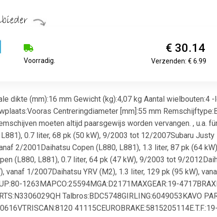
€ 30.14
Voorradig.
Verzenden: € 6.99
e dikte (mm):16 mm Gewicht (kg):4,07 kg Aantal wielbouten:4 
plaats:Vooras Centreringdiameter [mm]:55 mm Remschijftype:B
mschijven moeten altijd paarsgewijs worden vervangen. , u.a. für 
81), 0.7 liter, 68 pk (50 kW), 9/2003 tot 12/2007Subaru Justy I
 vanaf 2/2001Daihatsu Copen (L880, L881), 1.3 liter, 87 pk (64 kW)
n (L880, L881), 0.7 liter, 64 pk (47 kW), 9/2003 tot 9/2012Daiha
kW), vanaf 1/2007Daihatsu YRV (M2), 1.3 liter, 129 pk (95 kW), van
ROUP:80-1263MAPCO:25594MGA:D2171MAXGEAR:19-4717BRA
TS:N3306029QH Talbros:BDC5748GIRLING:6049053KAVO PAR
0616VTRISCAN:8120 41115CEUROBRAKE:5815205114E.T.F.:19