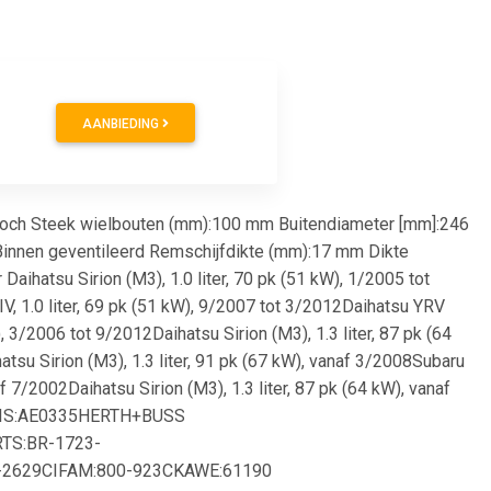
AANBIEDING
-loch Steek wielbouten (mm):100 mm Buitendiameter [mm]:246
innen geventileerd Remschijfdikte (mm):17 mm Dikte
Daihatsu Sirion (M3), 1.0 liter, 70 pk (51 kW), 1/2005 tot
V, 1.0 liter, 69 pk (51 kW), 9/2007 tot 3/2012Daihatsu YRV
, 3/2006 tot 9/2012Daihatsu Sirion (M3), 1.3 liter, 87 pk (64
tsu Sirion (M3), 1.3 liter, 91 pk (67 kW), vanaf 3/2008Subaru
af 7/2002Daihatsu Sirion (M3), 1.3 liter, 87 pk (64 kW), vanaf
XIS:AE0335HERTH+BUSS
TS:BR-1723-
-2629CIFAM:800-923CKAWE:61190