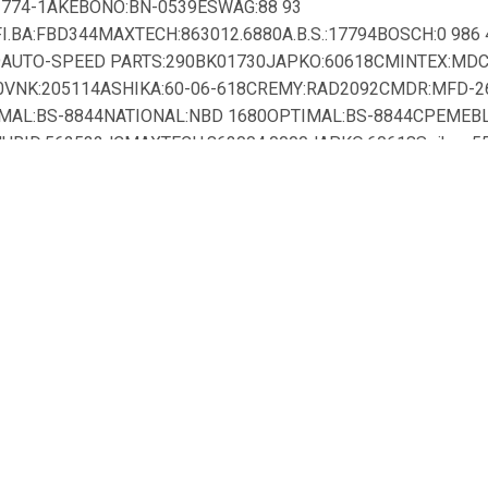
1774-1AKEBONO:BN-0539ESWAG:88 93
.BA:FBD344MAXTECH:863012.6880A.B.S.:17794BOSCH:0 986
9AUTO-SPEED PARTS:290BK01730JAPKO:60618CMINTEX:MD
0VNK:205114ASHIKA:60-06-618CREMY:RAD2092CMDR:MFD-26
MAL:BS-8844NATIONAL:NBD 1680OPTIMAL:BS-8844CPEMEBL
URID:562532JCMAXTECH:863004.0000JAPKO:60618Seiken:5
OTAQUIP:LVBD1567JAPANPARTS:DI-618CTRW:DF4905MAXTECH
-MSQUINTON HAZELL:BDC5748ROADHOUSE:61190.10MASTER
PORT GERMANY:201701070MASTER-SPORT GERMANY:201701
072323STARLINE:PB 20615CFERODO:DDF1774DON:PCD14012A
0NK:315114ASHUKI by Palidium:D097-50HELLA:8DD 355 11
C36023JCPROTECHNIC:PRD2793BENDIX
E:5815315114TEXTAR:92165603TEXTAR:92165600NPS:D330U
D6758AKEBONO:BN-0539NiBK:RN1462BOSCH:0 986 AB5 594
74VASHIKA:60-06-618FTE:BS7106BPAGID:54656FERODO:DD
14-421MAXTECH:863012.0000TRUSTING:DF1217FERODO:DDF1
09.B523.10BREMBO:09.B523.11BRECO:BS 8957MAXTECH:86301
NBO:ND1036KBORG & BECK:BBD4698MAXTECH:863012.6060M