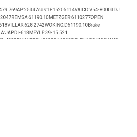
 479 769AP:25347sbs:1815205114VAICO:V54-80003DJ
C2047REMSA:61190.10METZGER:6110277OPEN
18VILLAR:628.2742WOKING:D61190.10Brake
A:JAPDI-618MEYLE:39-15 521
50-40005MAXTECH:863004.6060DELPHI:BG4128KAVO
:863004.0080fri.tech.:BD1217MASTER-SPORT
-SPORT GERMANY:24011701071-SET-
071RAICAM:RD00992FTE:9082239METELLI:23-
TE:24.0117-
4-421MAXTECH:863012.0060JAPANPARTS:DI-618AKRON-
23DYNAMATRIX:DBD1774FEBI
KAISHIN:CBR456TRW:DF7427RED-
F1774CMASTER-SPORT GERMANY:24011701071PR-PCS-
774C-
2.6980ACKOJA:A54-
AXTECH:863012.0080