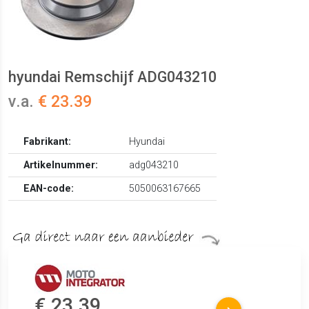
hyundai Remschijf ADG043210
v.a.
€ 23.39
Fabrikant:
Hyundai
Artikelnummer:
adg043210
EAN-code:
5050063167665
€ 23.39