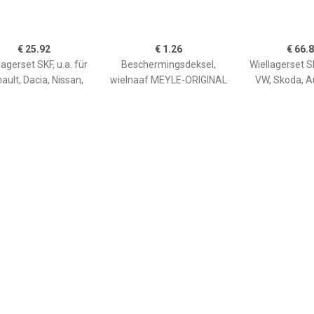
€ 25.92
€ 1.26
€ 66.
lagerset SKF, u.a. für
Beschermingsdeksel,
Wiellagerset SK
ault, Dacia, Nissan,
wielnaaf MEYLE-ORIGINAL
VW, Skoda, A
Mercedes-Benz
Quality MEYLE,
Inbouwplaats: Achteras: ,
u.a. für VW, Seat, Audi
€ 13.63
€ 18.06
€ 79.
lagerset SKF, u.a. für
Wiellagerset SKF, u.a. für
Wiellagerset
i, VW, Seat, Skoda,
Suzuki, Nissan
Porsche