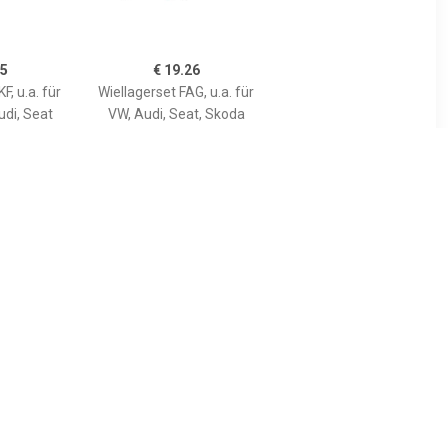
85
€ 19.26
F, u.a. für
Wiellagerset FAG, u.a. für
udi, Seat
VW, Audi, Seat, Skoda
55
€ 7.88
 VKBA6860
Wiellagerset SNR, u.a. für
Opel, Daewoo, Vauxhall,
Suzuki