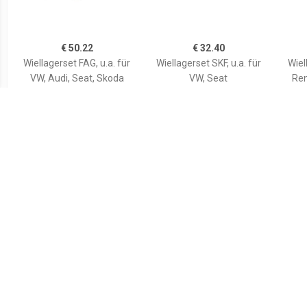
€ 50.22
€ 32.40
Wiellagerset FAG, u.a. für
Wiellagerset SKF, u.a. für
Wiel
VW, Audi, Seat, Skoda
VW, Seat
Ren
€ 14.93
€ 72.16
Wiellagerset MEYLE,
Wiellagerset SKF, u.a. für
Wiel
Inbouwplaats: Vooras links
Hyundai, KIA
Aud
en rechts, u.a. für Renault,