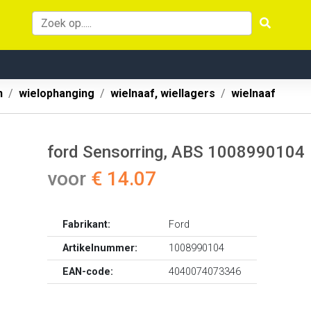
n
wielophanging
wielnaaf, wiellagers
wielnaaf
ford Sensorring, ABS 1008990104
voor
€ 14.07
Fabrikant:
Ford
Artikelnummer:
1008990104
EAN-code:
4040074073346