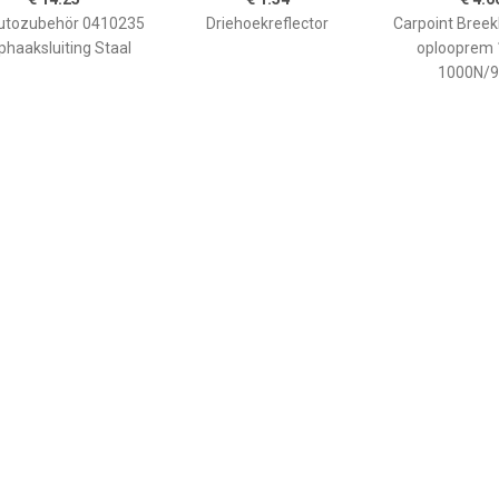
€ 14.25
€ 1.54
€ 4.6
utozubehör 0410235
Driehoekreflector
Carpoint Breek
phaaksluiting Staal
oplooprem
1000N/9
€ 1.27
€ 6.96
€ 44.
lector 100 x 45 mm
Reflectoren wit 95x50mm
Neuswiel met 
2 stuks
04102