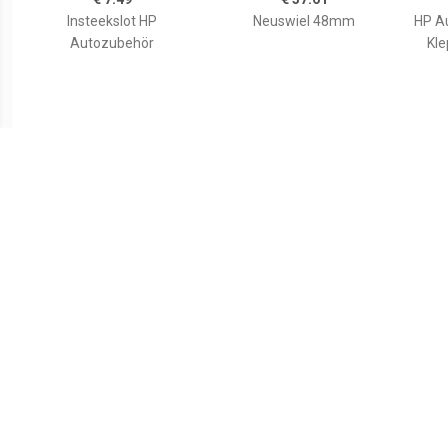
€ 7.49
€ 37.61
Insteekslot HP
Neuswiel 48mm
HP A
Autozubehör
Kle
€ 59.99
€ 4.99
46057 Compensatie wig,
Expander (Ã x l) 8 mm x 1
Ref
Trapwig 2500 kg PP 24 cm
m Wolfcraft 3292000
x 24 cm x 25 mm