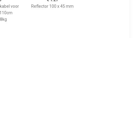
0
€ 1.27
kabel voor
Reflector 100 x 45 mm
 110cm
8kg
99
€ 1.49
luchtband
Reflector 60 mm
03